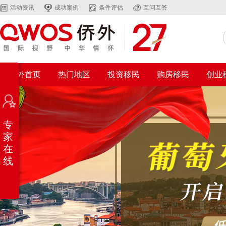
活动资讯
成功案例
条件评估
互问互答
侨外首页
热门地区
投资移民
购房移民
创业
专
家
在
线