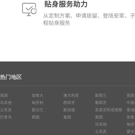
热门地区
美国
加拿大
澳大利亚
新西兰
英国
马耳他
匈牙利
西班牙
葡萄牙
中国
土耳其
爱尔兰
新加坡
圣基茨和尼维斯
塞浦
巴拿马
韩国
泰国
美国
加拿
马耳他
匈牙
土耳其
爱尔