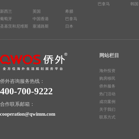
巴拿马
韩国
新西兰
英国
希腊
葡萄牙
中国香港
巴拿马
圣基茨和尼维斯
塞浦路斯
日本
网站栏目
海外投资
购房移民
侨外咨询服务热线：
侨外服务
400-700-9222
热门活动
成功案例
合作联系邮箱：
关于我们
cooperation@qwimm.com
联系方式