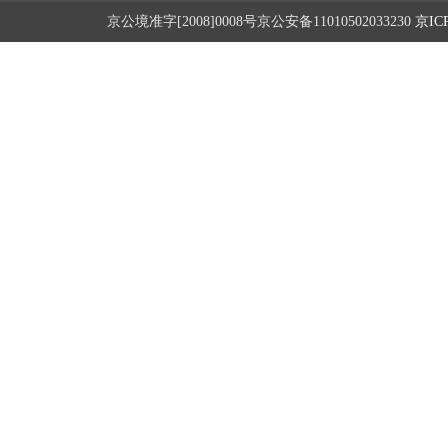
京公境准字[2008]0008号京公安备11010502033230
京ICP